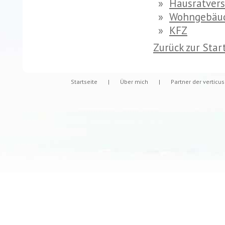
»
Hausratvers
»
Wohngebäu
»
KFZ
Zurück zur Star
Startseite
|
Über mich
|
Partner der verticu