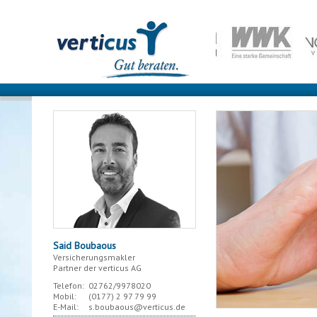
Said Boubaous
Versicherungsmakler
Partner der verticus AG
Telefon:
02762/9978020
Mobil:
(0177)
2 97 79 99
E-Mail:
s.boubaous@verticus.de