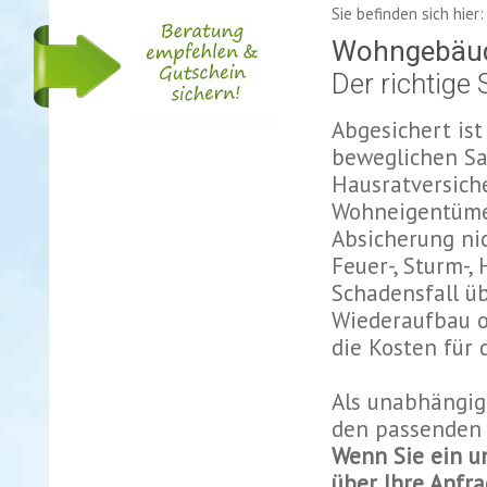
Sie befinden sich hie
Wohngebäu
Der richtige 
Abgesichert is
beweglichen Sac
Hausratversiche
Wohneigentümer
Absicherung nich
Feuer-, Sturm-,
Schadensfall ü
Wiederaufbau o
die Kosten für
Als unabhängig
den passenden 
Wenn Sie ein u
über Ihre Anfra