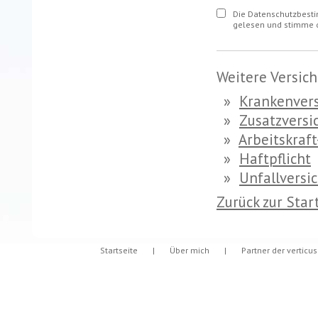
Die Datenschutzbest
gelesen und stimme d
Weitere Versic
»
Krankenver
»
Zusatzversi
»
Arbeitskraf
»
Haftpflicht
»
Unfallversi
Zurück zur Star
Startseite
|
Über mich
|
Partner der verticu