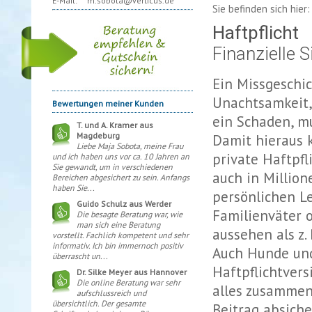
E-Mail:
m.sobota@verticus.de
Sie befinden sich hie
Haftpflicht
Finanzielle S
Ein Missgeschi
Unachtsamkeit, 
Bewertungen meiner Kunden
ein Schaden, mu
T. und A. Kramer aus
Magdeburg
Damit hieraus k
Liebe Maja Sobota, meine Frau
private Haftpf
und ich haben uns vor ca. 10 Jahren an
Sie gewandt, um in verschiedenen
auch in Million
Bereichen abgesichert zu sein. Anfangs
haben Sie...
persönlichen L
Guido Schulz aus Werder
Familienväter 
Die besagte Beratung war, wie
man sich eine Beratung
aussehen als z.
vorstellt. Fachlich kompetent und sehr
informativ. Ich bin immernoch positiv
Auch Hunde und
überrascht un...
Haftpflichtver
Dr. Silke Meyer aus Hannover
Die online Beratung war sehr
alles zusammen
aufschlussreich und
übersichtlich. Der gesamte
Beitrag absiche