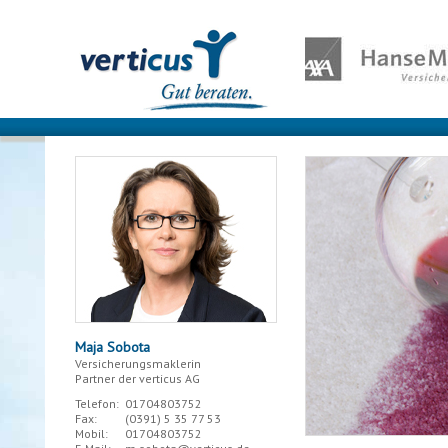
Maja Sobota
Versicherungsmaklerin
Partner der verticus AG
Telefon:
01704803752
Fax:
(0391)
5 35 77 53
Mobil:
01704803752