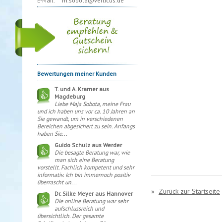
E-Mail:
m.sobota@verticus.de
Bewertungen meiner Kunden
T. und A. Kramer aus
Magdeburg
Liebe Maja Sobota, meine Frau
und ich haben uns vor ca. 10 Jahren an
Sie gewandt, um in verschiedenen
Bereichen abgesichert zu sein. Anfangs
haben Sie...
Guido Schulz aus Werder
Die besagte Beratung war, wie
man sich eine Beratung
vorstellt. Fachlich kompetent und sehr
informativ. Ich bin immernoch positiv
überrascht un...
»
Zurück zur Startseite
Dr. Silke Meyer aus Hannover
Die online Beratung war sehr
aufschlussreich und
übersichtlich. Der gesamte