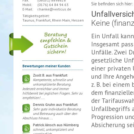
Fax:
(06051)
8898628
Sie befinden sich hie
Mobil:
(0176)
64 84 94 63
E-Mail:
r.hanke@verticus.de
Unfallversi
Tätigkeitsgebiet:
Taunus, Frankfurt, Rhein Main, Hessen
Keine (finan
Ein Unfall kann
Insgesamt pass
Unfälle. Zwei Dr
gesetzliche Unf
Bewertungen meiner Kunden
einer privaten 
und Ihre Angehö
Zsolt B. aus Frankfurt
Kompetente, schnelle und
z. B. bei eine
unkomplizierte Beratung.
Jederzeit erreichbar und immer
dem finanzielle
hilfsbereit bei jeglichen Fragen. Sehr zu
empfehlen! ...
der Tarifauswah
Dennis Gruhn aus Frankfurt
Unfallbegriffs 
Sehr gute individuelle Beratung
und Betreuung auch über den
Progression und
Abschluss hinaus....
Absicherung sei
Patrick Jänsch aus Nürnberg
schnell, unkompliziert und
verständlich...