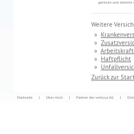
gelesen und stimme d
Weitere Versic
»
Krankenver
»
Zusatzversi
»
Arbeitskraf
»
Haftpflicht
»
Unfallversi
Zurück zur Star
Startseite
|
Über mich
|
Partner der verticus AG
|
Onl