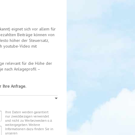
annt) eignet sich vor allem für
gezahlten Beiträge können von
desto höher der Steuersatz,
och youtube-Video mit
ge relevant für die Höhe der
je nach Anlageprofil –
 Ihre Anfrage.
Ihre Daten werden garantiert
nur zweckbezogen verwendet
und nicht zu Werbezwecken o. ä.
weitergegeben. Weitere
Informationen dazu finden Sie in
unseren