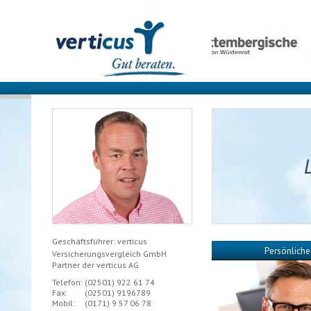
Geschäftsführer: verticus
Persönliche
Versicherungsvergleich GmbH
Partner der verticus AG
Telefon:
(02501)
922 61 74
Fax:
(02501)
9196789
Mobil:
(0171)
9 57 06 78