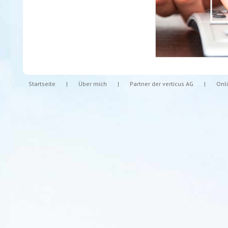
Startseite
|
Über mich
|
Partner der verticus AG
|
Onl