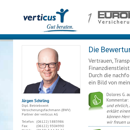
Die Bewertu
Vertrauen, Transp
Finanzdienstleis
Durch die nachf
ein Bild von mei
Dolores G. a
Kommentar:
Jürgen Schirling
und ehrlich,
Dipl. Betriebswirt
Versicherungsfachmann (BWV)
erklärt einem
Partner der verticus AG
können Herr
Telefon:
(06122)
5883986
wir freuen u
Fax:
(06122)
9304990