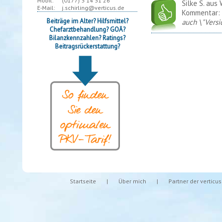
Mobil:
(0177)
3 14 31 26
Silke S. aus
E-Mail:
j.schirling@verticus.de
Kommentar:
Beiträge im Alter? Hilfsmittel?
auch \"Versi
Chefarztbehandlung? GOÄ?
Bilanzkennzahlen? Ratings?
Beitragsrückerstattung?
Startseite
|
Über mich
|
Partner der verticu