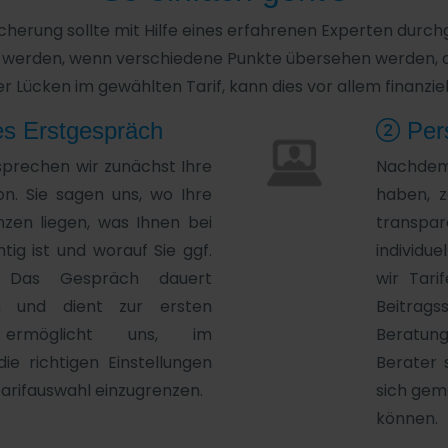
cherung sollte mit Hilfe eines erfahrenen Experten durch
werden, wenn verschiedene Punkte übersehen werden, die 
r Lücken im gewählten Tarif, kann dies vor allem finanziel
es Erstgespräch
Pers
sprechen wir zunächst Ihre
Nachdem
ion. Sie sagen uns, wo Ihre
haben, z
zen liegen, was Ihnen bei
transpa
tig ist und worauf Sie ggf.
individu
. Das Gespräch dauert
wir Tari
n und dient zur ersten
Beitrags
 ermöglicht uns, im
Beratung
e richtigen Einstellungen
Berater s
arifauswahl einzugrenzen.
sich gem
können.