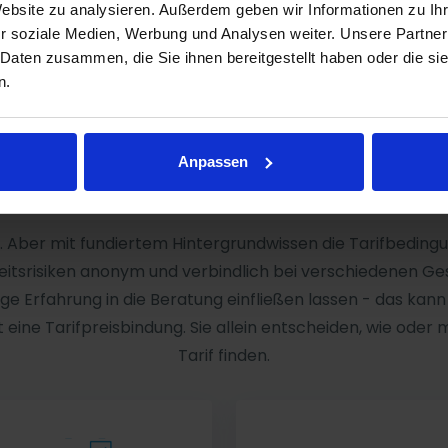
Website zu analysieren. Außerdem geben wir Informationen zu I
r soziale Medien, Werbung und Analysen weiter. Unsere Partner
 Daten zusammen, die Sie ihnen bereitgestellt haben oder die s
n.
Anpassen
Unsere Leistungen
. Aber mit fundiertem Hintergrundwissen die Tarifbedin
itsrisiken anonym und verbindlich bei verschiedenen Ge
e Erfahrung in die Beratung einfließen lassen - das kann n
 eine Tarifpreisbindung. Sie allein entscheiden, wie oder 
Tarif finden.