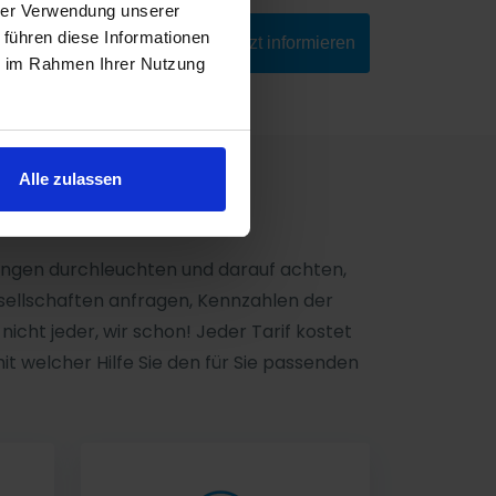
hrer Verwendung unserer
 führen diese Informationen
jetzt informieren
ie im Rahmen Ihrer Nutzung
Alle zulassen
gungen durchleuchten und darauf achten,
sellschaften anfragen, Kennzahlen der
icht jeder, wir schon! Jeder Tarif kostet
mit welcher Hilfe Sie den für Sie passenden